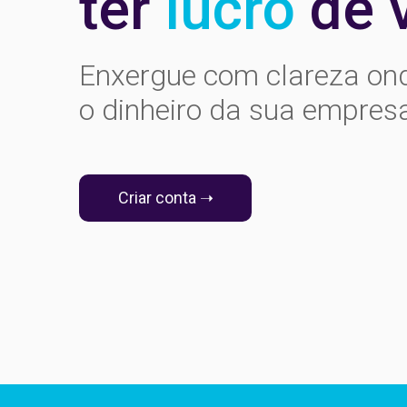
ter
lucro
de 
Enxergue com clareza on
o dinheiro da sua empres
Criar conta ➝