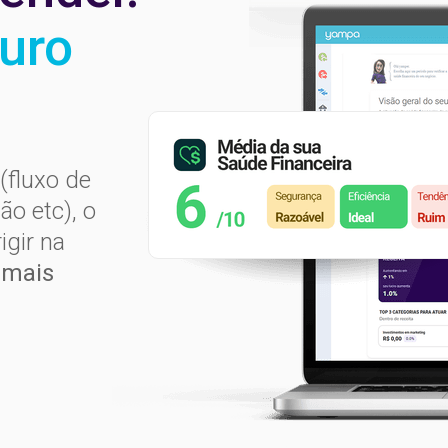
uro
 (fluxo de
ão etc), o
igir na
 mais