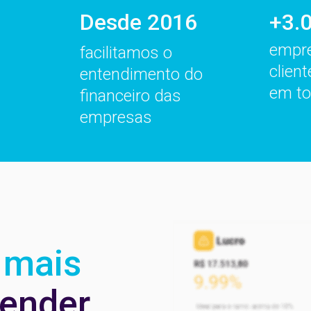
Desde 2016
+3.
empr
facilitamos o
client
entendimento do
em to
financeiro das
empresas
mais
tender.