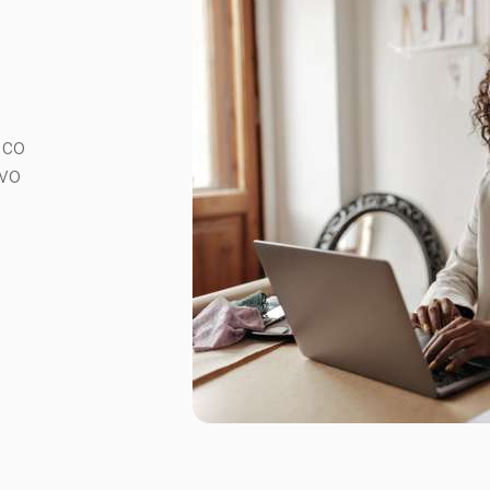
uco
avo