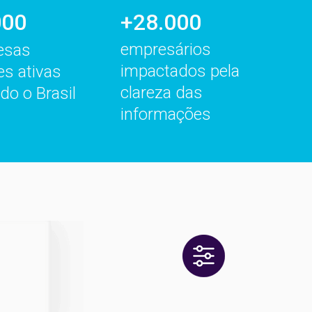
000
+28.000
empresários
esas
impactados pela
es ativas
clareza das
do o Brasil
informações