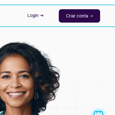
Login ⇥
Criar conta ➝