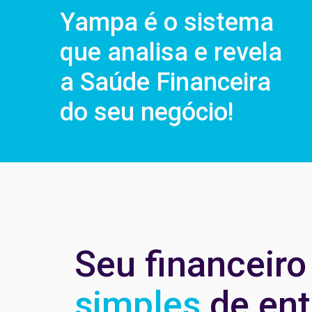
Yampa é o sistema
que analisa e revela
a Saúde Financeira
do seu negócio!
Seu financeiro
simples
de en