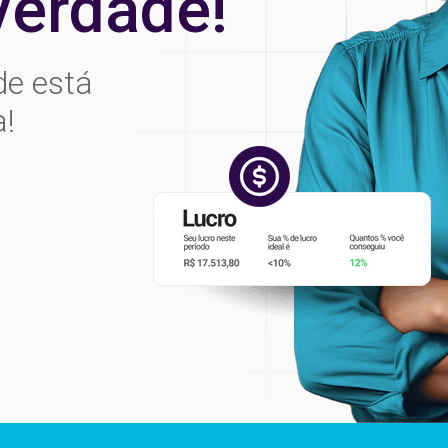
verdade!
de está
a!