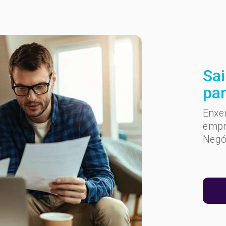
Sa
par
Enxe
empr
Negó